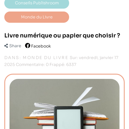
Conseils Publishroom
Monde du Livre
Livre numérique ou papier que choisir ?
Share
Facebook
DANS:
MONDE DU LIVRE
Sur:
vendredi,
janvier
17
2025
Commentaire:
0
Frappé:
6337