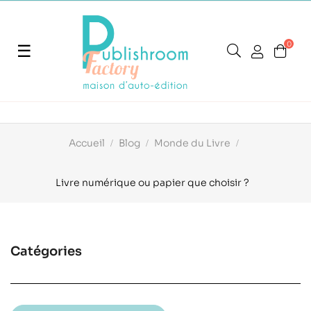
0
Basculer
☰
la
navigation
Accueil
Blog
Monde du Livre
Livre numérique ou papier que choisir ?
Catégories