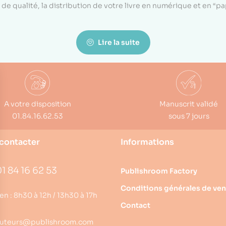
de qualité, la distribution de votre livre en numérique et en “p
Lire la suite
A votre disposition
Manuscrit validé
01.84.16.62.53
sous 7 jours
contacter
Informations
1 84 16 62 53
Publishroom Factory
Conditions générales de ven
en : 8h30 à 12h / 13h30 à 17h
Contact
uteurs@publishroom.com