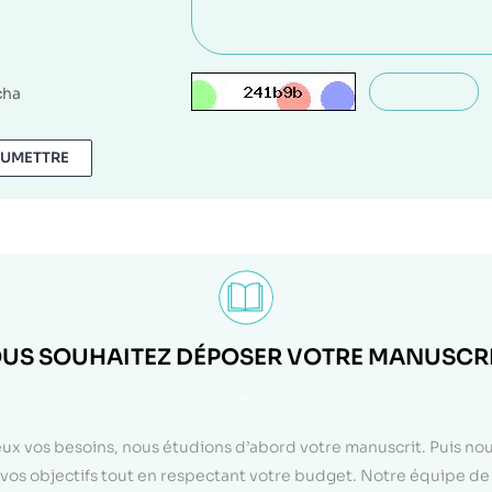
cha
UMETTRE
US SOUHAITEZ DÉPOSER VOTRE MANUSCRI
<
eux vos besoins, nous étudions d’abord votre manuscrit. Puis n
on vos objectifs tout en respectant votre budget. Notre équipe d