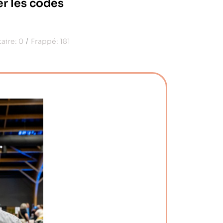
er les codes
aire:
0
Frappé:
181