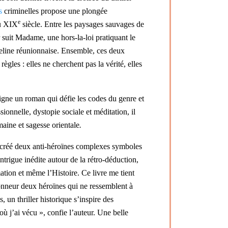
s
criminelles
propose une plongée
e
du XIX
siècle. Entre les paysages sauvages de
 suit Madame, une hors-la-loi pratiquant le
heline réunionnaise. Ensemble, ces deux
règles : elles ne cherchent pas la vérité, elles
igne un
roman qui défie les codes du genre et
onnelle, dystopie sociale et méditation, il
aine et sagesse orientale
.
 créé deux anti-héroïnes complexes symboles
ntrigue inédite autour de la rétro-déduction,
ation et même l’Histoire. Ce livre me tient
’honneur deux héroïnes qui ne ressemblent à
, un thriller historique s’inspire des
ù j’ai vécu », confie l’auteur. Une belle