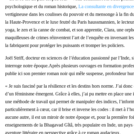
psychologique et du roman historique,
La consultante en divergence
vertigineuse dans les coulisses du pouvoir et du mensonge à la fin 
la Haute-Provence et le luxe feutré du Paris haussmannien, le lecteur
yoga, le zen et la canne de combat,
et son apprentie, Clara, une orp
maquilleuses de crimes
réinventent l’art de l’enquête en inversant les 
la fabriquent
pour protéger les puissants et tromper les policiers.
Joël Striff, docteur en sciences de l’éducation passionné par l’Inde,
s
interroge notre époque.
Après plusieurs ouvrages en formation professi
publie ici son premier roman noir qui mêle suspense, profondeur hum
« Je suis
fasciné par la résilience et les destins hors norme.
J’ai donc
d’un féminisme émergent. Grâce à elles, j’ai pu mettre en place une i
une méthode de travail qui permet de manipuler des indices, l’inform
particulièrement à cœur, car il brise et inverse les codes : il met à l
aucune autre, il est un miroir de notre époque et, pour la première fois
enseignements de la Bhagavad Gîtâ, très populaire en Inde, un pays o
aventure littéraire en perspective
grâce
à
ce
roman audacieux.