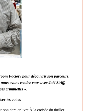
hroom Factory pour découvrir son parcours,
, nous avons rendez-vous avec Joël Striff,
es criminelles ».
ser les codes
e son dernier livre.
À la croisée du thriller