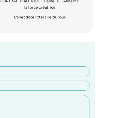
PORTRAIT D'AUTRICE... Daniella D'Almeida,
la force créatrice
L’anecdote littéraire du jour