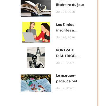
littéraire du jour
Juil. 24, 2026
Les 3 infos
insolites à
retenir
Juil. 24, 2026
PORTRAIT
D'AUTRICE…
Camille
Juil. 21, 2026
Papillon, au plus
près de l’intime
Le marque-
page, ce bel
outil de
Juil. 21, 2026
promotion