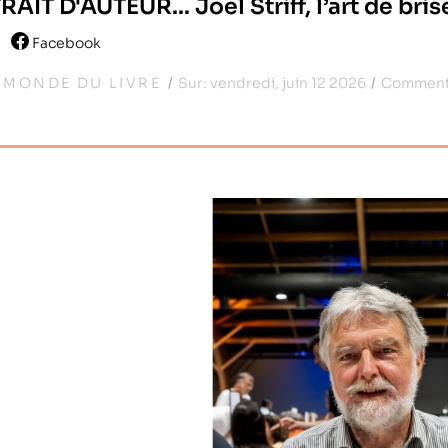
AIT D'AUTEUR... Joël Striff, l’art de bris
Facebook
:
MONDE DU LIVRE
Sur:
vendredi,
juin
12
2026
Comment