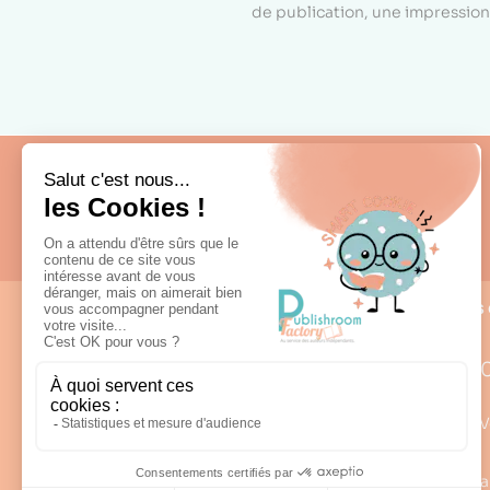
de publication, une impression 
Fabrication française
Nous 
0
Lun – V
98 rue Louis Rabier - ZI des Saligues
a
64300 Orthez