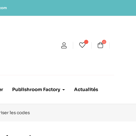
.com
0
er
Publishroom Factory
Actualités
riser les codes