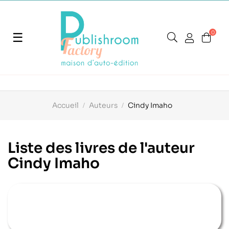
0
Basculer
☰
la
navigation
Accueil
Auteurs
Cindy Imaho
Liste des livres de l'auteur
Cindy Imaho