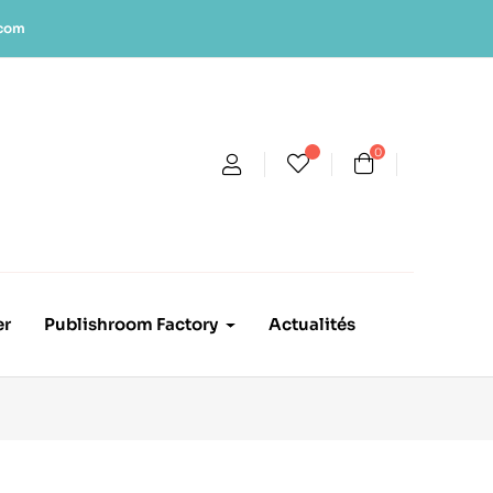
.com
0
er
Publishroom Factory
Actualités