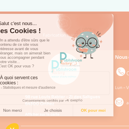
Fabrication française
Nous 
0
Lun – V
98 rue Louis Rabier - ZI des Saligues
a
64300 Orthez
Afficher sur la carte