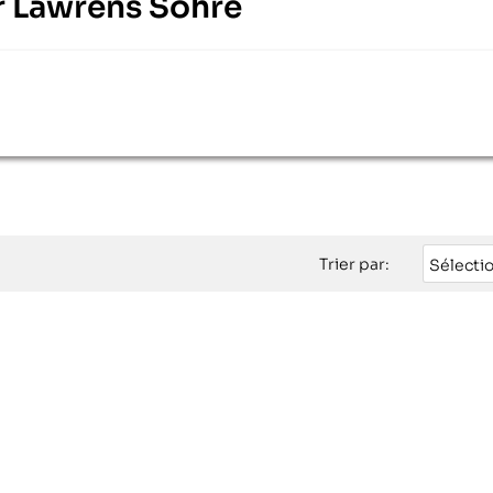
ur Lawrens Sohre
Trier par:
Sélecti