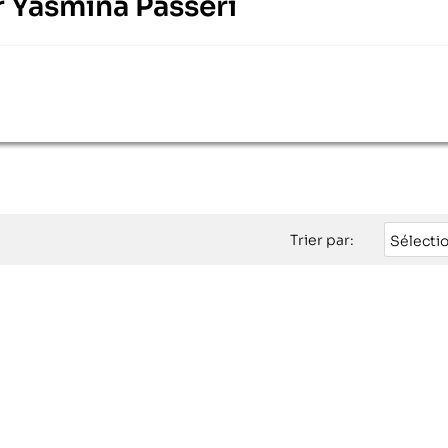
ur Yasmina Passeri
Trier par:
Sélecti