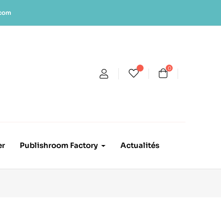
.com
0
er
Publishroom Factory
Actualités