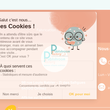
Fabrication française
Nous 
0
Lun – V
98 rue Louis Rabier - ZI des Saligues
a
64300 Orthez
Afficher sur la carte