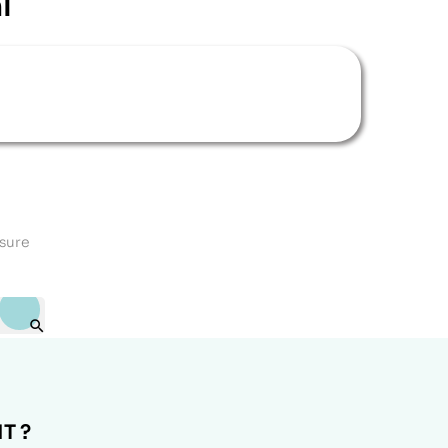
l
esure

T ?