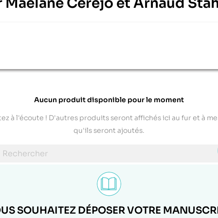
eur Maélane Cerejo et Arnaud Stah
Aucun produit disponible pour le moment
ez à l'écoute ! D'autres produits seront affichés ici au fur et à m
qu'ils seront ajoutés.
US SOUHAITEZ DÉPOSER VOTRE MANUSCRI