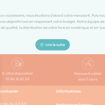
<
eux vos besoins, nous étudions d’abord votre manuscrit. Puis n
on vos objectifs tout en respectant votre budget. Notre équipe d
de qualité, la distribution de votre livre en numérique et en “p
Lire la suite
A votre disposition
Manuscrit validé
01.84.16.62.53
sous 7 jours
contacter
Informations
1 84 16 62 53
Publishroom Factory