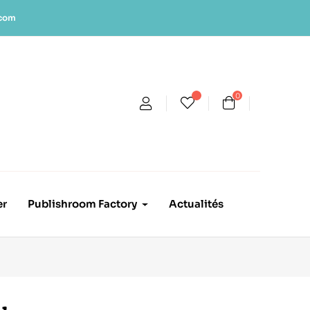
.com
0
er
Publishroom Factory
Actualités