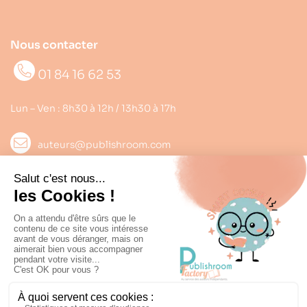
Nous contacter
01 84 16 62 53
Lun – Ven : 8h30 à 12h / 13h30 à 17h
auteurs@publishroom.com
Informations

Suivez nous
Copyright © 2022
Publishroom
. Tous droits réservés.