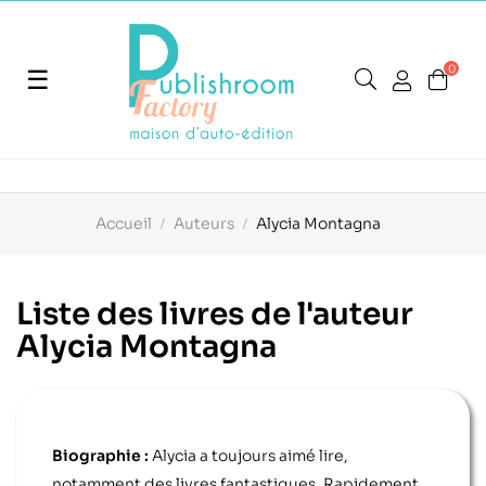
0
Basculer
☰
la
navigation
Accueil
Auteurs
Alycia Montagna
Liste des livres de l'auteur
Alycia Montagna
Biographie :
Alycia a toujours aimé lire,
notamment des livres fantastiques. Rapidement,