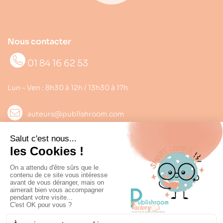
Nous contacter
01 84 16 62 53
Lun – Ven : 8h30 à 12h / 13h30 à 17h
auteurs@publishroom.com
Informations

Suivez nous
Copyright © 2022
Publishroom
. Tous droits réservés.