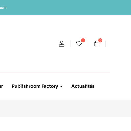
.com
0
er
Publishroom Factory
Actualités