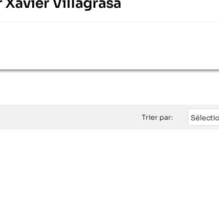
r Xavier Villagrasa
Trier par:
Sélecti