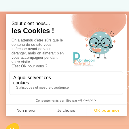
Fabrication française
Nous 
0
Lun – V
98 rue Louis Rabier - ZI des Saligues
a
64300 Orthez
Afficher sur la carte