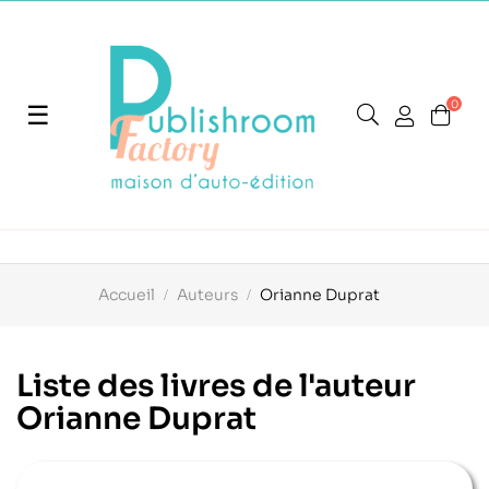
0
Basculer
☰
la
navigation
Accueil
Auteurs
Orianne Duprat
Liste des livres de l'auteur
Orianne Duprat