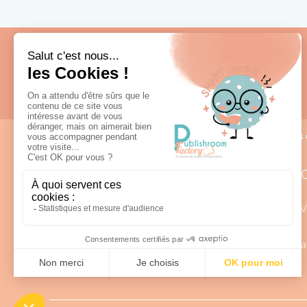
Fabrication française
Nous 
0
Lun – V
98 rue Louis Rabier - ZI des Saligues
a
64300 Orthez
Afficher sur la carte