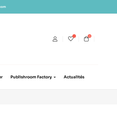
.com
0
er
Publishroom Factory
Actualités