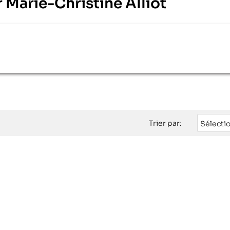
ur Marie-Christine Alliot
Trier par:
Sélecti