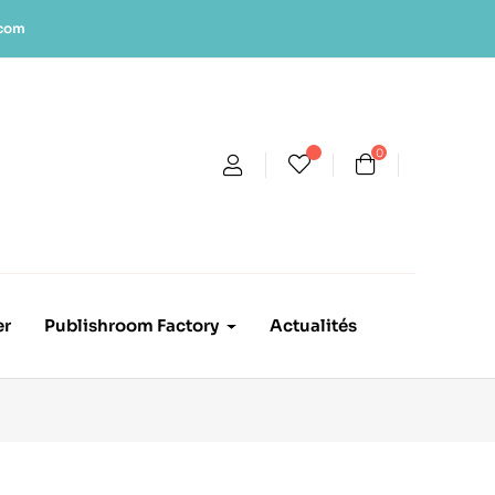
.com
0
er
Publishroom Factory
Actualités