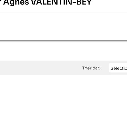
teur Agnès VALENTIN-BEY
Trier par:
Sélecti