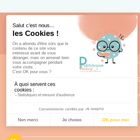
Fabrication française
Nous 
0
Lun – V
98 rue Louis Rabier - ZI des Saligues
a
64300 Orthez
Afficher sur la carte