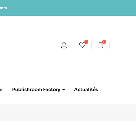
.com
0
er
Publishroom Factory
Actualités