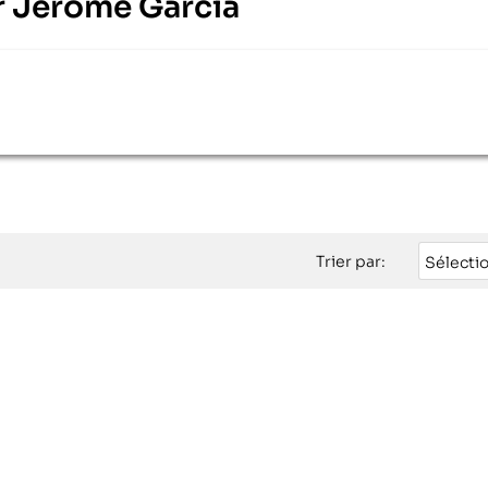
ur Jérôme Garcia
Trier par:
Sélecti