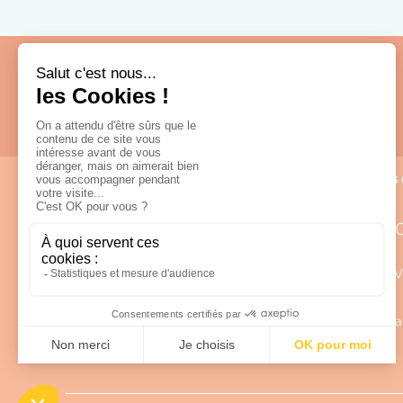
Fabrication française
Nous 
0
Lun – V
98 rue Louis Rabier - ZI des Saligues
a
64300 Orthez
Afficher sur la carte