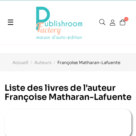
0
Basculer
☰
la
navigation
Accueil
Auteurs
Françoise Matharan-Lafuente
Liste des livres de l'auteur
Françoise Matharan-Lafuente