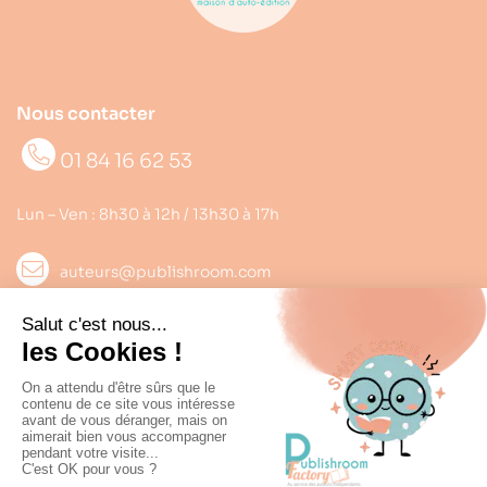
Nous contacter
01 84 16 62 53
Lun – Ven : 8h30 à 12h / 13h30 à 17h
auteurs@publishroom.com
Informations

Suivez nous