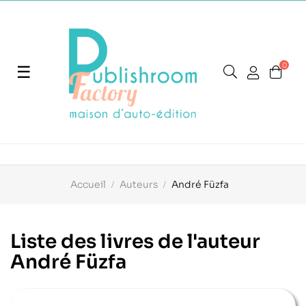
0
Basculer
☰
la
navigation
Accueil
Auteurs
André Füzfa
Liste des livres de l'auteur
André Füzfa