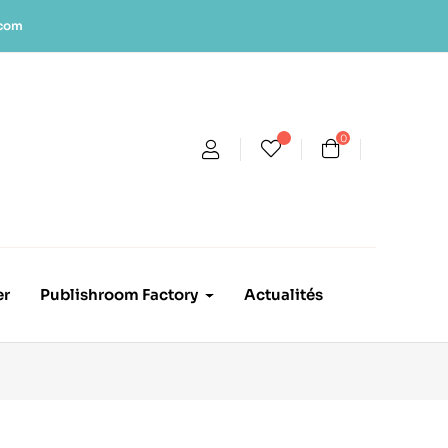
.com
0
er
Publishroom Factory
Actualités