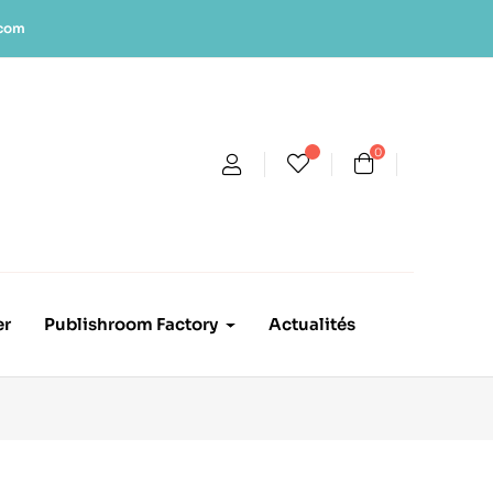
.com
0
er
Publishroom Factory
Actualités