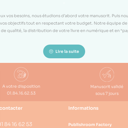
<
eux vos besoins, nous étudions d’abord votre manuscrit. Puis n
on vos objectifs tout en respectant votre budget. Notre équipe d
de qualité, la distribution de votre livre en numérique et en “p
Lire la suite
A votre disposition
Manuscrit validé
01.84.16.62.53
sous 7 jours
contacter
Informations
1 84 16 62 53
Publishroom Factory