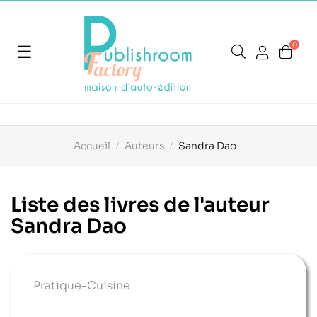
0
Basculer
☰
la
navigation
Accueil
Auteurs
Sandra Dao
Liste des livres de l'auteur
Sandra Dao
Pratique-Cuisine