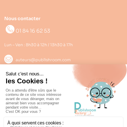
Nous contacter
01 84 16 62 53
Lun – Ven : 8h30 à 12h / 13h30 à 17h
auteurs@publishroom.com
Informations

Suivez nous
Copyright © 2022
Publishroom
. Tous droits réservés.