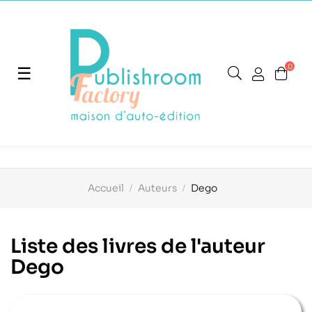
0
Basculer
☰
la
navigation
Accueil
Auteurs
Dego
Liste des livres de l'auteur
Dego