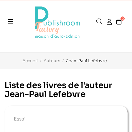
0
Basculer
☰
la
navigation
Accueil
Auteurs
Jean-Paul Lefebvre
Liste des livres de l'auteur
Jean-Paul Lefebvre
Essai