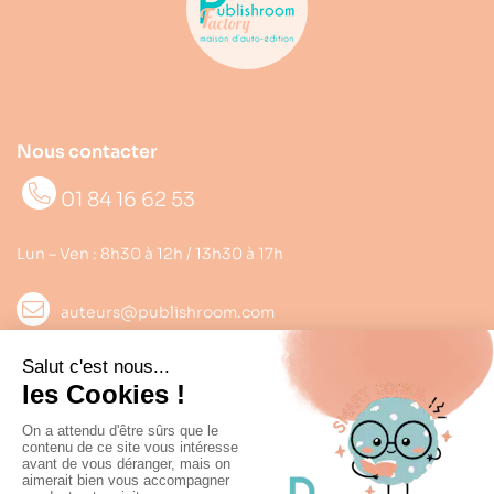
Nous contacter
01 84 16 62 53
Lun – Ven : 8h30 à 12h / 13h30 à 17h
auteurs@publishroom.com
Informations

Suivez nous