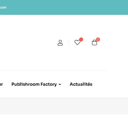
.com
0
er
Publishroom Factory
Actualités