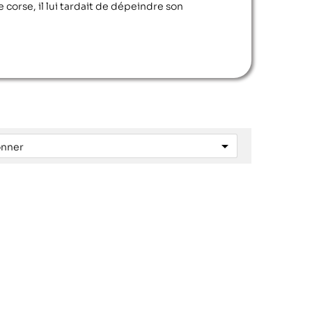
 corse, il lui tardait de dépeindre son

onner