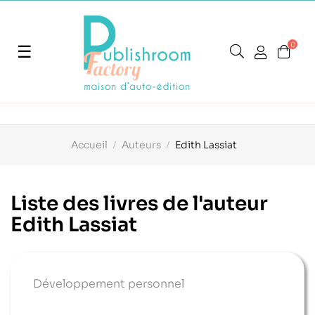
0
Basculer
☰
la
navigation
Accueil
Auteurs
Edith Lassiat
Liste des livres de l'auteur
Edith Lassiat
Développement personnel