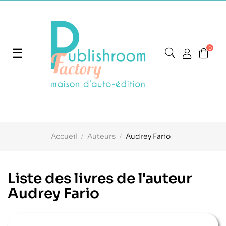
0
Basculer
☰
la
navigation
Accueil
Auteurs
Audrey Fario
Liste des livres de l'auteur
Audrey Fario