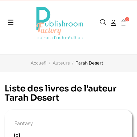
0
Basculer
☰
la
navigation
Accueil
Auteurs
Tarah Desert
Liste des livres de l'auteur
Tarah Desert
Fantasy