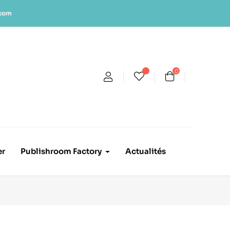
.com
0
er
Publishroom Factory
Actualités