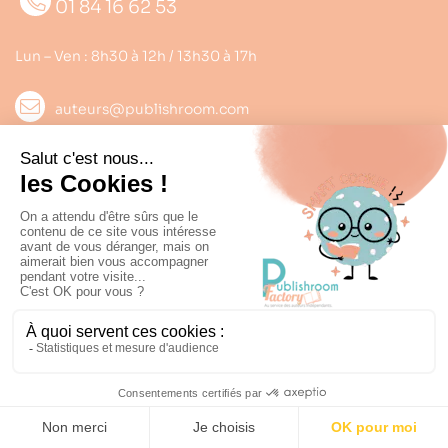
01 84 16 62 53
Lun – Ven : 8h30 à 12h / 13h30 à 17h
auteurs@publishroom.com
Informations

Suivez nous
Copyright © 2022
Publishroom
. Tous droits réservés.