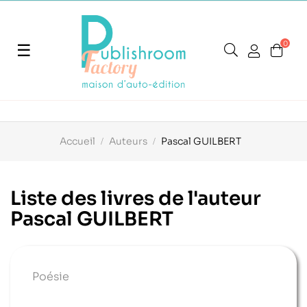
0
Basculer
☰
la
navigation
Accueil
Auteurs
Pascal GUILBERT
Liste des livres de l'auteur
Pascal GUILBERT
Poésie