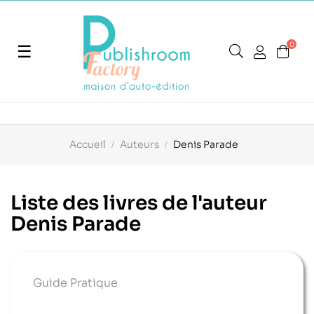
0
Basculer
☰
la
navigation
Accueil
Auteurs
Denis Parade
Liste des livres de l'auteur
Denis Parade
Guide Pratique