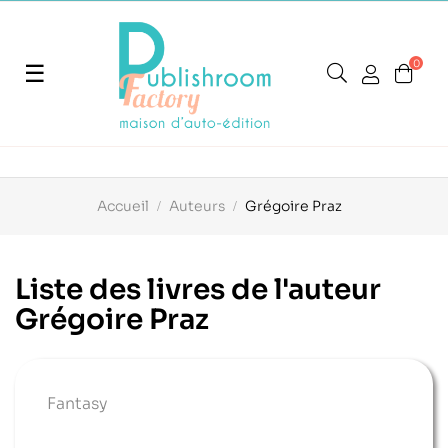
0
Basculer
☰
la
navigation
Accueil
Auteurs
Grégoire Praz
Liste des livres de l'auteur
Grégoire Praz
Fantasy