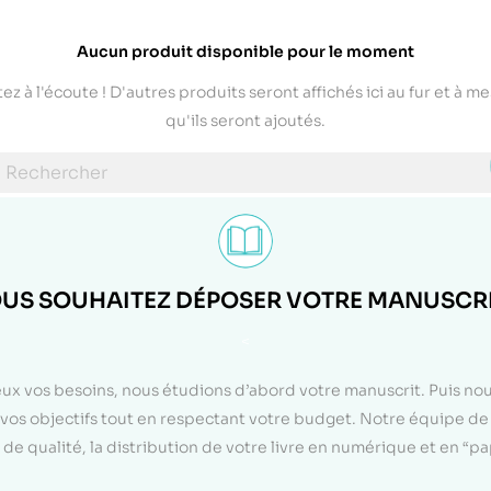
Aucun produit disponible pour le moment
ez à l'écoute ! D'autres produits seront affichés ici au fur et à m
qu'ils seront ajoutés.
US SOUHAITEZ DÉPOSER VOTRE MANUSCRI
<
eux vos besoins, nous étudions d’abord votre manuscrit. Puis n
on vos objectifs tout en respectant votre budget. Notre équipe d
de qualité, la distribution de votre livre en numérique et en “p