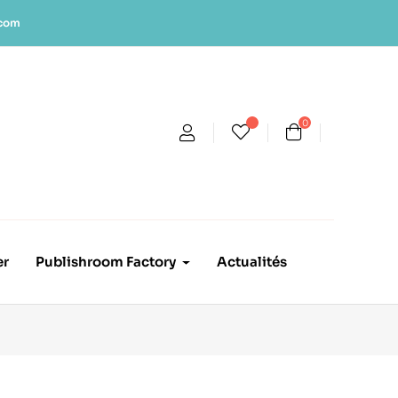
.com
0
er
Publishroom Factory
Actualités