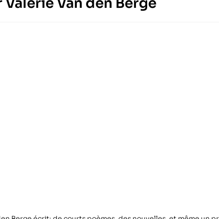
ur Valérie Van den Berge
 den Berge écrit: de courts poèmes, des nouvelles, et même un 