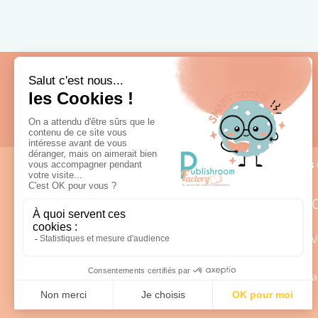
Fabrication française
Nous 
0
Lun – V
98 rue Louis Rabier - ZI des Saligues
a
64300 Orthez
Afficher sur la carte