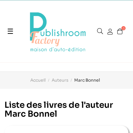
0
Basculer
☰
la
navigation
Accueil
Auteurs
Marc Bonnel
Liste des livres de l'auteur
Marc Bonnel