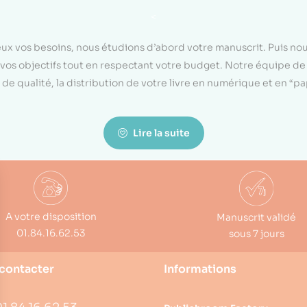
<
eux vos besoins, nous étudions d’abord votre manuscrit. Puis n
on vos objectifs tout en respectant votre budget. Notre équipe d
de qualité, la distribution de votre livre en numérique et en “p
Lire la suite
A votre disposition
Manuscrit validé
01.84.16.62.53
sous 7 jours
contacter
Informations