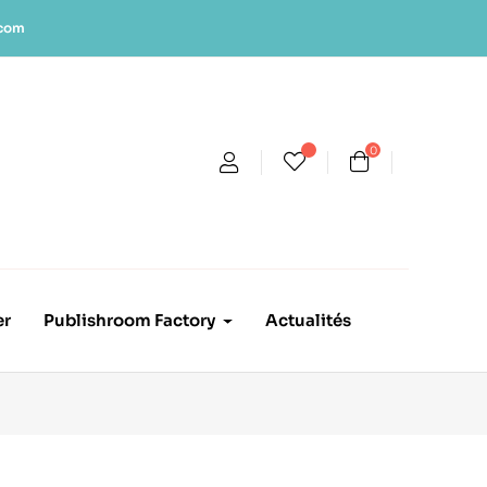
.com
0
er
Publishroom Factory
Actualités