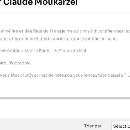
eur Claude Moukarzel
 aimé lire et dès l’âge de 11 ans je me suis mis à diversifier mes l
 écris des poème et des historiettes que je publie en ligne.
misérables, Martin Eden, Les Fleurs du Mal
ire, Biographie.
, vous êtes plutôt carnet de notes ou vous foncez tête baissée ? 
Trier par:
Sélecti