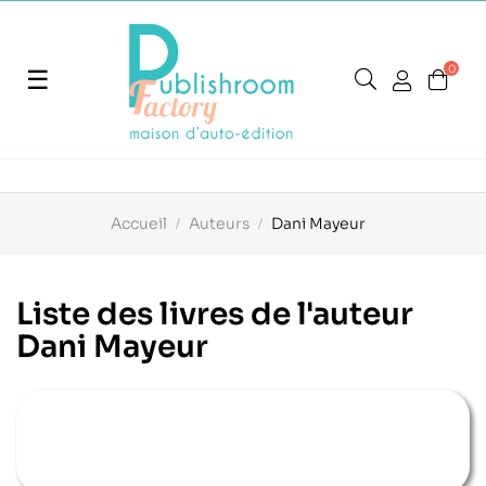
0
Basculer
☰
la
navigation
Accueil
Auteurs
Dani Mayeur
Liste des livres de l'auteur
Dani Mayeur