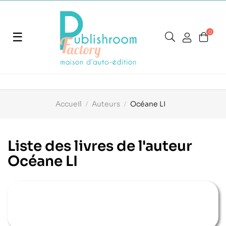
0
Basculer
☰
la
navigation
Accueil
Auteurs
Océane LI
Liste des livres de l'auteur
Océane LI