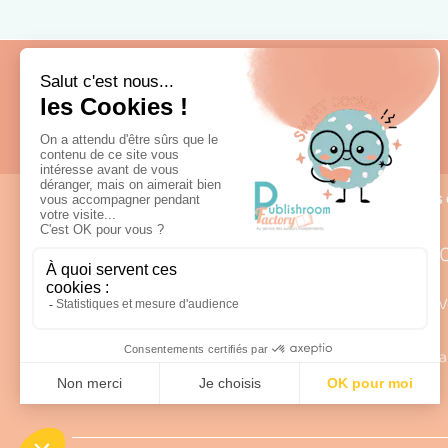
Fabrication française
Nous 
0
Lun – V
98 rue Louis Rabier - ZI des Saligues
a
64300 Orthez
Afficher sur la carte