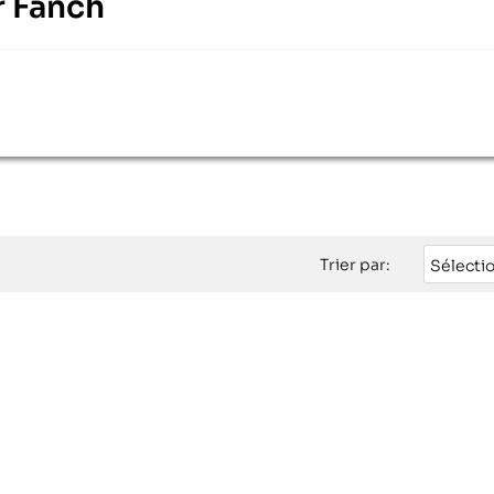
ur Fanch
Trier par:
Sélecti