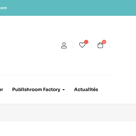
.com
0
er
Publishroom Factory
Actualités