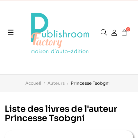
0
Basculer
☰
la
navigation
Accueil
Auteurs
Princesse Tsobgni
Liste des livres de l'auteur
Princesse Tsobgni