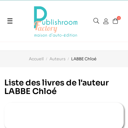
0
Basculer
☰
la
navigation
Accueil
Auteurs
LABBE Chloé
Liste des livres de l'auteur
LABBE Chloé