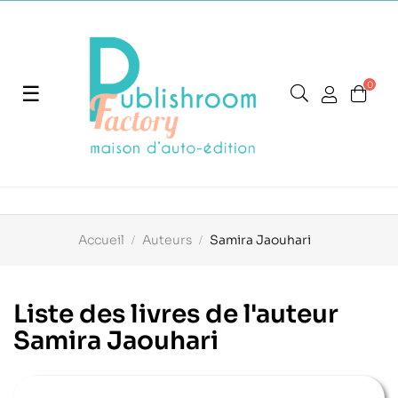
0
Basculer
☰
la
navigation
Accueil
Auteurs
Samira Jaouhari
Liste des livres de l'auteur
Samira Jaouhari