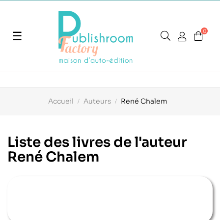
0
Basculer
☰
la
navigation
Accueil
Auteurs
René Chalem
Liste des livres de l'auteur
René Chalem