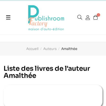
0
Basculer
☰
la
navigation
Accueil
Auteurs
Amalthée
Liste des livres de l'auteur
Amalthée