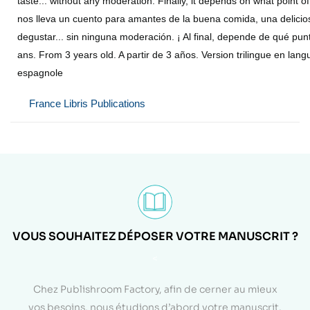
taste... without any moderation. Finally, it depends on what point o
nos lleva un cuento para amantes de la buena comida, una delicios
degustar... sin ninguna moderación. ¡ Al final, depende de qué punto
ans. From 3 years old. A partir de 3 años. Version trilingue en lang
espagnole
France Libris Publications
VOUS SOUHAITEZ DÉPOSER VOTRE MANUSCRIT ?
<
Chez Publishroom Factory, afin de cerner au mieux
vos besoins, nous étudions d’abord votre manuscrit.