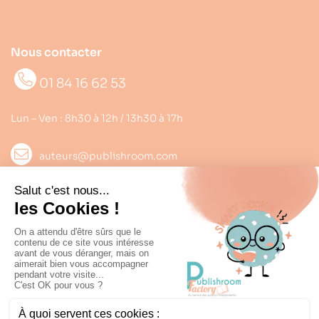
Nous contacter
01 84 16 62 53
Lun – Ven : 8h30 à 12h / 13h30 à 17h
auteurs@publishroom.com
Informations

Suivez nous
Copyright © 2022
Publishroom
. Tous droits réservés.