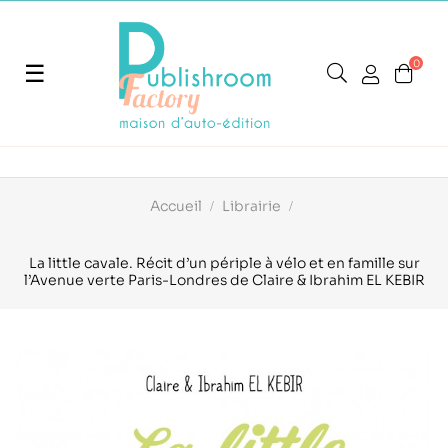
0
Basculer
☰
la
navigation
Accueil
Librairie
La little cavale. Récit d’un périple à vélo et en famille sur
l’Avenue verte Paris-Londres de Claire & Ibrahim EL KEBIR