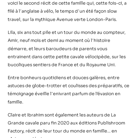
voici le second récit de cette famille qui, cette fois-ci, a
filé à l
anglaise à vélo, le temps d
un été façon slow
’
’
travel, sur la mythique Avenue verte London-Paris.
Lila, six ans tout pile et un tour du monde au compteur,
Amir, neuf mois et demi au moment o
ù
l
histoire
’
démarre, et leurs baroudeurs de parents vous
entrainent dans cette petite cavale vé
locipè
de, sur les
bucoliques sentiers de France et du Royaume Uni.
Entre bonheurs quotidiens et douces gal
è
res, entre
astuces de globe-trotter et coulisses des préparatifs, ce
témoignage éveille l
enivrant parfum de l’évasion en
’
famille.
Claire et Ibrahim sont également les auteurs de La
Grande cavale paru fin 2020 aux é
ditions Publishroom
Factory, r
écit de leur tour du monde en famille… en