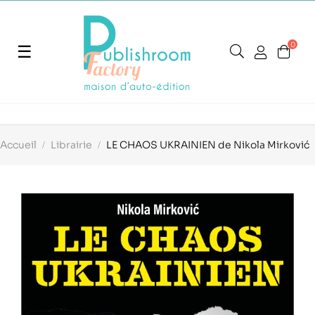
0
Basculer
☰
la
navigation
Accueil
Librairie
LE CHAOS UKRAINIEN de Nikola Mirković