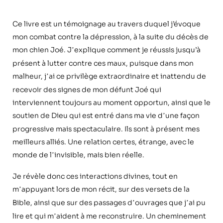
Ce livre est un témoignage au travers duquel j’évoque
mon combat contre la dépression, à la suite du déc
è
s de
mon chien Joé. J
explique comment je réussis jusqu’à
’
présent à lutter contre ces maux, puisque dans mon
malheur, j
ai ce privil
è
ge extraordinaire et inattendu de
’
recevoir des signes de mon défunt Joé qui
interviennent toujours au moment opportun, ainsi que le
soutien de Dieu qui est entré dans ma vie d
une façon
’
progressive mais spectaculaire. Ils sont à présent mes
meilleurs alliés. Une relation certes, étrange, avec le
monde de l
invisible, mais bien ré
elle.
’
Je rév
è
le donc ces interactions divines, tout en
m
appuyant lors de mon récit, sur des versets de la
’
Bible, ainsi que sur des passages d
ouvrages que j
ai pu
’
’
lire et qui m
aident à me reconstruire. Un cheminement
’