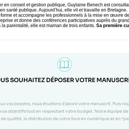
er en conseil et gestion publique, Guylaine Benech est consulta
n santé publique. Aujourd’hui, elle vit et travaille en Bretagne.
e forme et accompagne les professionnels à la mise en œuvre de
reprise et donne des conférences participatives auprès du grand
la parentalité, elle est maman de trois enfants.
Sa première cu
US SOUHAITEZ DÉPOSER VOTRE MANUSCRI
<
eux vos besoins, nous étudions d’abord votre manuscrit. Puis n
on vos objectifs tout en respectant votre budget. Notre équipe d
de qualité, la distribution de votre livre en numérique et en “p