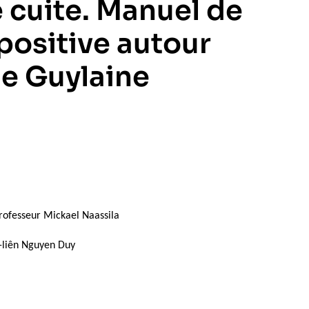
 cuite. Manuel de
positive autour
de Guylaine
rofesseur Mickael Naassila
i-liên Nguyen Duy