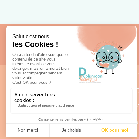
Fabrication française
Nous 
0
Lun – V
98 rue Louis Rabier - ZI des Saligues
a
64300 Orthez
Afficher sur la carte