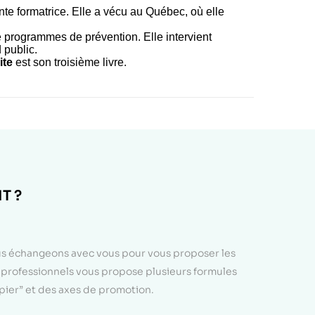
nte formatrice. Elle a vécu au Québec, où elle
 programmes de prévention. Elle intervient
 public.
ite
est son troisième livre.
T ?
ous échangeons avec vous pour vous proposer les
e professionnels vous propose plusieurs formules
apier” et des axes de promotion.