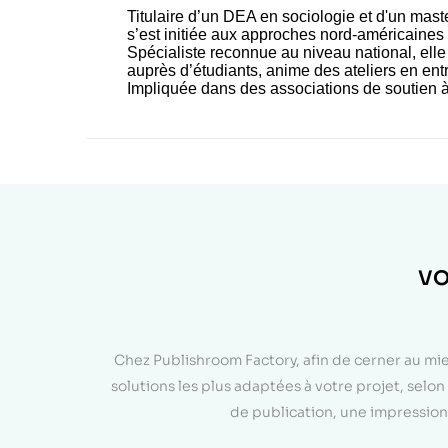
Titulaire d’un DEA en sociologie et d'un mast
s’est initiée aux approches nord-américaines e
Spécialiste reconnue au niveau national, ell
auprès d’étudiants, anime des ateliers en ent
Impliquée dans des associations de soutien à 
VO
Chez Publishroom Factory, afin de cerner au mi
solutions les plus adaptées à votre projet, sel
de publication, une impression 