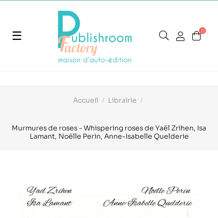
0
Basculer
☰
la
navigation
Accueil
Librairie
Murmures de roses - Whispering roses de Yaël Zrihen, Isa
Lamant, Noëlle Perin, Anne-Isabelle Quelderie