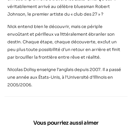
véritablement arrivé au cél
è
bre bluesman Robert
Johnson, le premier artiste du « club des 27
»
?
Nick entend bien le découvrir, mais ce périple
envoûtant et périlleux va littéralement ébranler son
destin. Chaque étape, chaque découverte, exclut un
peu plus toute possibilité d
’
un retour en arri
è
re et finit
par brouiller la fronti
è
re entre rêve et réalité.
Nicolas Dolisy enseigne l
’
anglais depuis 2007. Il a passé
une année aux États-Unis, à l
’
Université d
’
Illinois en
2005/2006.
Vous pourriez aussi aimer