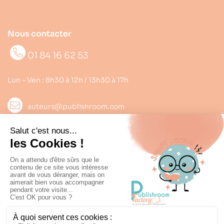
Nous contacter
01 84 16 62 53
Lun – Ven : 8h30 à 12h / 13h30 à 17h
auteurs@publishroom.com
Informations

Suivez nous
Copyright © 2022
Publishroom
. Tous droits réservés.