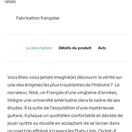
relais
Fabrication française
La description
Détails du produit
Avis
Vous êtes-vous jamais imaginé(e) découvrir la vérité sur
une des énigmes les plus troublantes de l
’
histoire ? Le
narrateur, Nick, un Franç
ais d
’
une vingtaine d
’
années,
int
è
gre une université américaine dans le cadre de ses
é
tudes.
À la suite de l
’
acquisition d
’
une mystérieuse
guitare, il plaque un quotidien confortable et décide de
jouer quitte ou double en acceptant de se lancer dans
un road trip effréné à travers les Etats-Unis. Qu
’
est-il