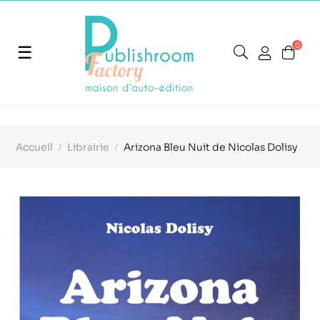
0
Basculer
☰
la
navigation
Accueil
Librairie
Arizona Bleu Nuit de Nicolas Dolisy