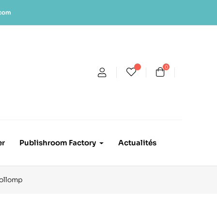
.com
0
er
Publishroom Factory
Actualités
Collomp