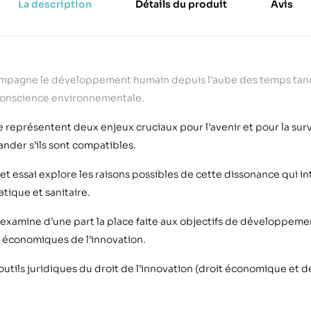
La description
Détails du produit
Avis
ccompagne le développement humain depuis l
’
aube des temps tan
 conscience environnementale.
 représentent deux enjeux cruciaux pour l
’
avenir et pour la surv
ander s
’
ils sont compatibles.
cet essai explore les raisons possibles de cette dissonance qui in
atique et sanitaire.
 examine d
’
une part la place faite aux objectifs de développemen
s
économiques de l
’
innovation.
outils juridiques du droit de l
’
innovation (droit économique et de 