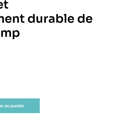
et
ent durable de
lomp
er au panier