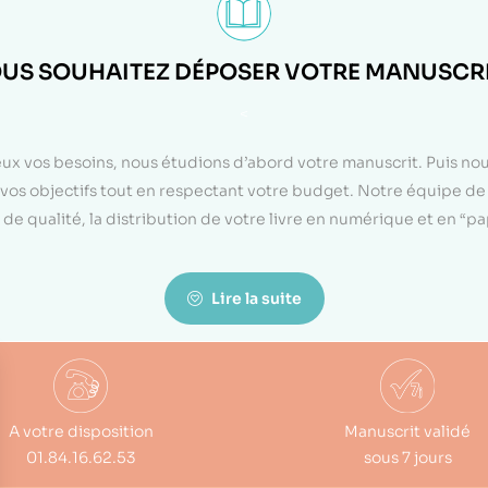
US SOUHAITEZ DÉPOSER VOTRE MANUSCRI
<
eux vos besoins, nous étudions d’abord votre manuscrit. Puis n
on vos objectifs tout en respectant votre budget. Notre équipe d
de qualité, la distribution de votre livre en numérique et en “p
Lire la suite
A votre disposition
Manuscrit validé
01.84.16.62.53
sous 7 jours