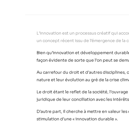
L
’
innovation est un processus créatif qui a
un concept récent issu de l’émergence de la
Bien qu
’
innovation et développement durable
façon évidente de sorte que l
’
on peut se dem
Au carrefour du droit et d
’
autres disciplines, 
nature et leur évolution au gré de la crise clim
Le droit étant le reflet de la société, l
’
ouvrage
juridique de leur conciliation avec les intérê
t
D
’
autre part, il cherche à mettre en valeur les 
stimulation d
’
une « innovation durable ».