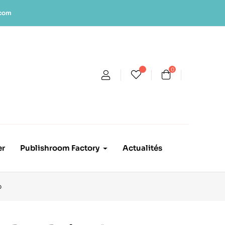
.com
0
er
Publishroom Factory
Actualités
o