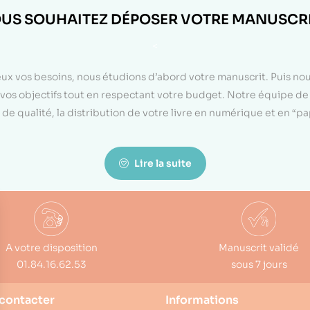
US SOUHAITEZ DÉPOSER VOTRE MANUSCRI
<
eux vos besoins, nous étudions d’abord votre manuscrit. Puis n
on vos objectifs tout en respectant votre budget. Notre équipe d
de qualité, la distribution de votre livre en numérique et en “p
Lire la suite
A votre disposition
Manuscrit validé
01.84.16.62.53
sous 7 jours
contacter
Informations