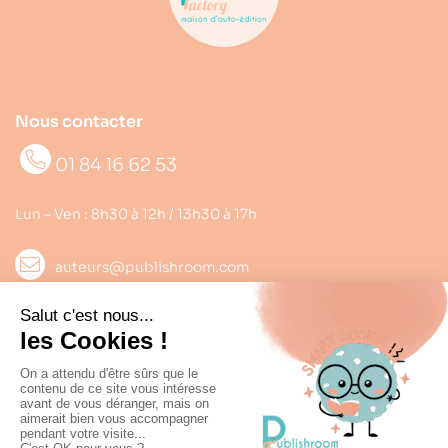
Nous contacter
01 84 16 62 53
Lun – Ven : 8h30 à 12h / 13h30 à 17h
auteurs@publishroom.com
Informations

Suivez nous