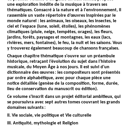
une exploration inédite de la musique à travers ses
thématiques. Consacré à la nature et à l
’
environnement, il
rassemble un vaste répertoire d’œuvres inspirées par le
monde naturel : les animaux, les oiseaux, les insectes, le
ciel et l
’
espace (lune, soleil, étoiles), les phénom
è
nes
climatiques (pluie, neige, tempêtes, orages), les fleurs,
jardins, forêts, paysages et montagnes, les eaux (lacs,
rivi
è
res, mers, fontaines), le feu, la nuit et les saisons. Vous
y trouverez également beaucoup de chansons françaises.
Chaque chapitre thématique s
’
ouvre sur un préambule
historique, retraçant l’évolution du sujet dans l
’
histoire
musicale, du Moyen Â
ge
à nos jours. Il est suivi d
’
un
dictionnaire des œuvres
: les compositeurs sont présentés
par ordre alphabétique, avec pour chaque pi
è
ce une
notice détaillé
e (gen
è
se de la composition, forme, durée,
lieu de conservation du manuscrit ou édition).
Ce volume s
’
inscrit dans un projet éditorial ambitieux, qui
se poursuivra avec sept autres tomes couvrant les grands
domaines suivants
:
II. Vie sociale, vie politique et Vie culturelle
III. Antiquité, mythologie et Religion